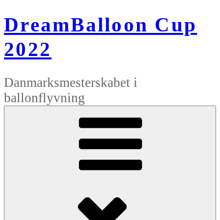
Videre
til
DreamBalloon Cup
indhold
2022
Danmarksmesterskabet i
ballonflyvning