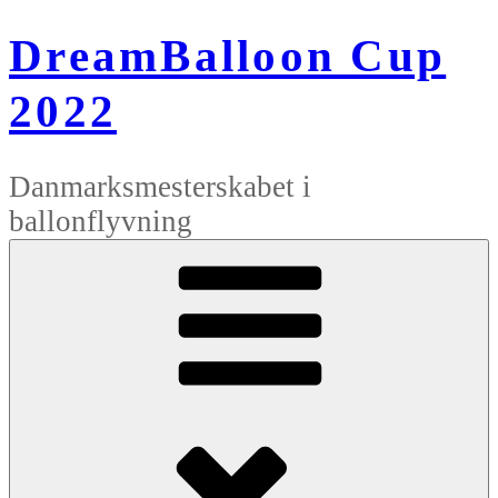
Videre
til
DreamBalloon Cup
indhold
2022
Danmarksmesterskabet i
ballonflyvning